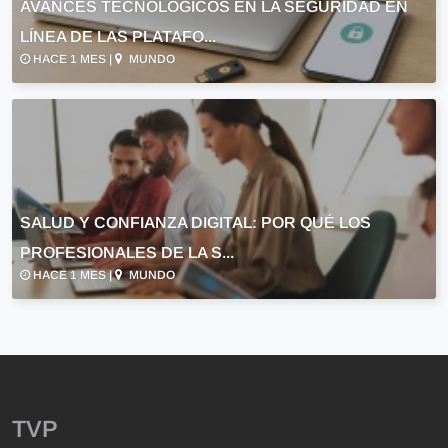
AVANCES TECNOLÓGICOS EN LA SEGURIDAD EN
LÍNEA DE LAS PLATAFO...
HACE 1 MES |
MUNDO
SALUD Y CONFIANZA DIGITAL: POR QUÉ LOS
PROFESIONALES DE LA S...
HACE 1 MES |
MUNDO
TVP