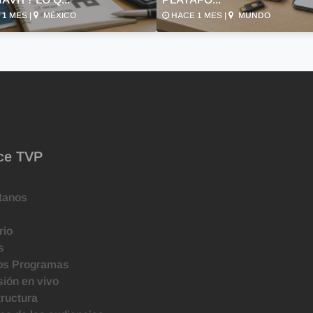
1 MES |
MÉXICO
HACE 1 MES |
MUNDO
ce TVP
tanos
rio
s
os Programas
ión en vivo
tructura