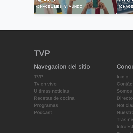
HACE 1 MES |
MUNDO
HACE 
TVP
Navegacion del sitio
Cono
TVP
Inicio
Tv en vivo
Contác
Ultimas noticias
Somos
Recetas de cocina
Directo
Programas
Noticia
Podcast
Nuestr
Trasmis
Infraes