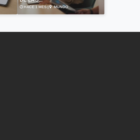
HACE 1 MES |
MUNDO