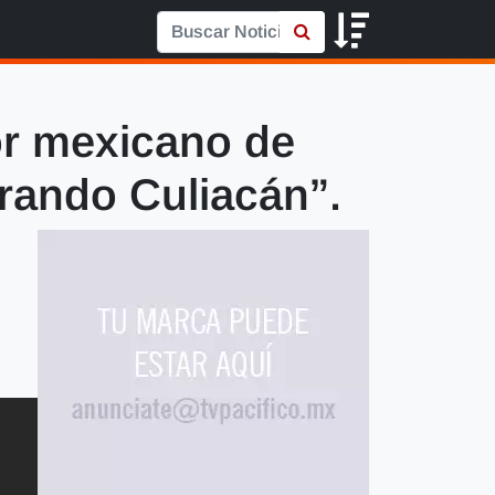
or mexicano de
orando Culiacán”.