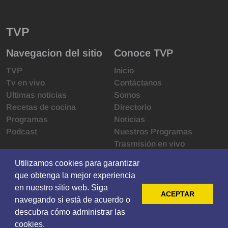
TVP
Navegacion del sitio
Conoce TVP
TVP
Inicio
Tv en vivo
Contáctanos
Ultimas noticias
Somos
Recetas de cocina
Directorio
Programas
Noticias
Podcast
Nuestros Programas
Trasmisión en vivo
Infraestructura
Utilizamos cookies para garantizar
Utilizamos cookies para garantizar
Derechos de las audiencias
que obtenga la mejor experiencia
que obtenga la mejor experiencia
Código de ética
en nuestro sitio web. Siga
en nuestro sitio web. Siga
Redes sociales
ACEPTAR
ACEPTAR
navegando si está de acuerdo o
navegando si está de acuerdo o
descubra cómo administrar las
descubra cómo administrar las
© 2021 Televisoras Grupo Pacífico ·
cookies.
cookies.
Privacy
·
Terms