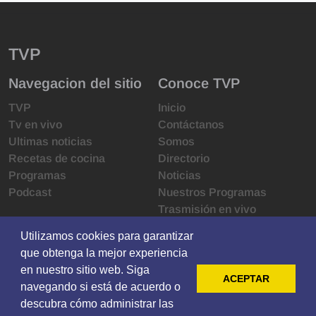
TVP
Navegacion del sitio
Conoce TVP
TVP
Inicio
Tv en vivo
Contáctanos
Ultimas noticias
Somos
Recetas de cocina
Directorio
Programas
Noticias
Podcast
Nuestros Programas
Trasmisión en vivo
Infraestructura
Utilizamos cookies para garantizar
Utilizamos cookies para garantizar
Derechos de las audiencias
que obtenga la mejor experiencia
que obtenga la mejor experiencia
Código de ética
en nuestro sitio web. Siga
en nuestro sitio web. Siga
Redes sociales
ACEPTAR
ACEPTAR
navegando si está de acuerdo o
navegando si está de acuerdo o
descubra cómo administrar las
descubra cómo administrar las