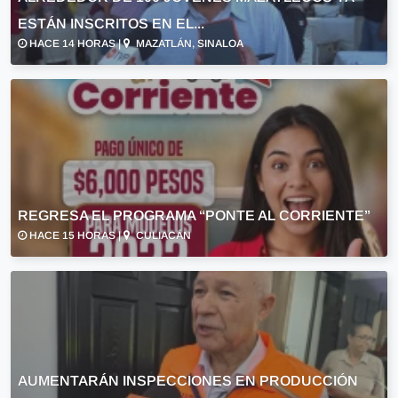
ESTÁN INSCRITOS EN EL...
HACE 14 HORAS |
MAZATLÁN, SINALOA
REGRESA EL PROGRAMA “PONTE AL CORRIENTE”
HACE 15 HORAS |
CULIACÁN
AUMENTARÁN INSPECCIONES EN PRODUCCIÓN