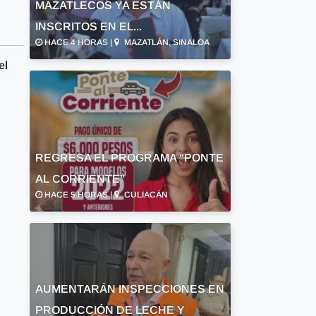
MAZATLECOS YA ESTÁN
INSCRITOS EN EL...
HACE 4 HORAS |
MAZATLÁN, SINALOA
el
REGRESA EL PROGRAMA “PONTE
AL CORRIENTE”
HACE 5 HORAS |
CULIACÁN
AUMENTARÁN INSPECCIONES EN
PRODUCCIÓN DE LECHE Y