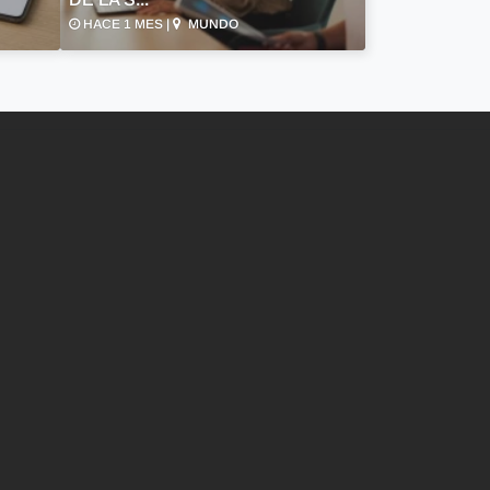
HACE 1 MES |
MUNDO