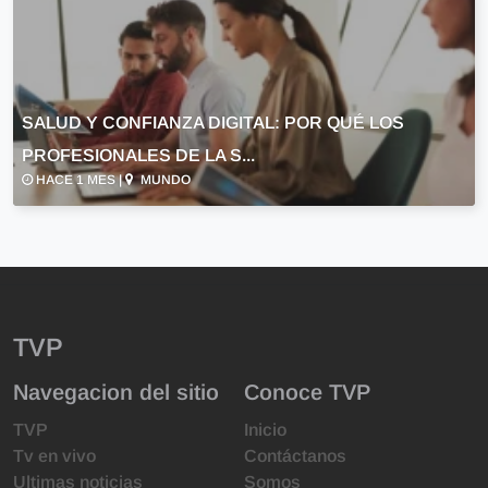
SALUD Y CONFIANZA DIGITAL: POR QUÉ LOS
PROFESIONALES DE LA S...
HACE 1 MES |
MUNDO
TVP
Navegacion del sitio
Conoce TVP
TVP
Inicio
Tv en vivo
Contáctanos
Ultimas noticias
Somos