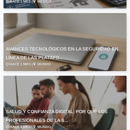
HACE 1 MES |
MÉXICO
AVANCES TECNOLÓGICOS EN LA SEGURIDAD EN
LÍNEA DE LAS PLATAFO...
HACE 1 MES |
MUNDO
SALUD Y CONFIANZA DIGITAL: POR QUÉ LOS
PROFESIONALES DE LA S...
HACE 1 MES |
MUNDO