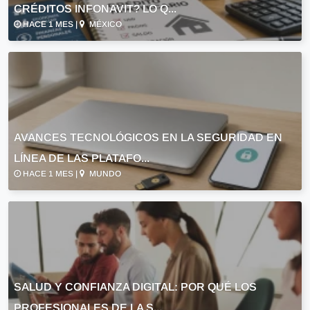
CRÉDITOS INFONAVIT? LO Q...
HACE 1 MES |
MÉXICO
AVANCES TECNOLÓGICOS EN LA SEGURIDAD EN
LÍNEA DE LAS PLATAFO...
HACE 1 MES |
MUNDO
SALUD Y CONFIANZA DIGITAL: POR QUÉ LOS
PROFESIONALES DE LA S...