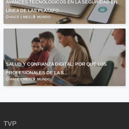
AVANCES TECNOLÓGICOS EN LA SEGURIDAD EN
LÍNEA DE LAS PLATAFO...
HACE 1 MES |
MUNDO
SALUD Y CONFIANZA DIGITAL: POR QUÉ LOS
PROFESIONALES DE LA S...
HACE 1 MES |
MUNDO
TVP