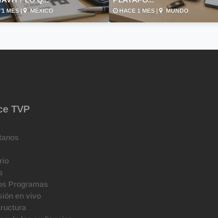
1 MES |
MÉXICO
HACE 1 MES |
MUNDO
ce TVP
tanos
rio
s
os Programas
ión en vivo
tructura