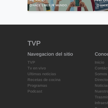
HACE 1 MES |
MUNDO
HACE 
TVP
Navegacion del sitio
Cono
TVP
Inicio
Tv en vivo
Contác
Ultimas noticias
Somos
Recetas de cocina
Directo
Programas
Noticia
Podcast
Nuestr
Trasmis
Infraes