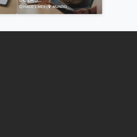
HACE 1 MES |
MUNDO