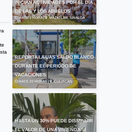
INICIAN ACTIVIDADES POR EL DÍA
DE LAS Y LOS ABUELOS
HACE 1 HORA |
MAZATLÁN, SINALOA
ra
te
ista
REPORTA LA UAS SALDO BLANCO
DURANTE EL PERIODO DE
VACACIONES
HACE 20 HORAS |
CULIACÁN
HASTA UN 30% PUEDE DISMINUIR
EL VALOR DE UNA VIVIENDA SI