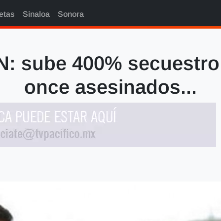
etas
Sinaloa
Sonora
N: sube 400% secuestro 
once asesinados...