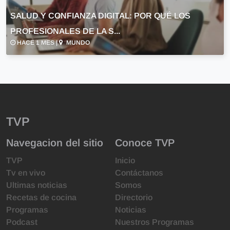
SALUD Y CONFIANZA DIGITAL: POR QUÉ LOS
PROFESIONALES DE LA S...
HACE 1 MES |
MUNDO
TVP
Navegacion del sitio
Conoce TVP
TVP
Inicio
Tv en vivo
Contáctanos
Ultimas noticias
Somos
Recetas de cocina
Directorio
Programas
Noticias
Podcast
Nuestros Programas