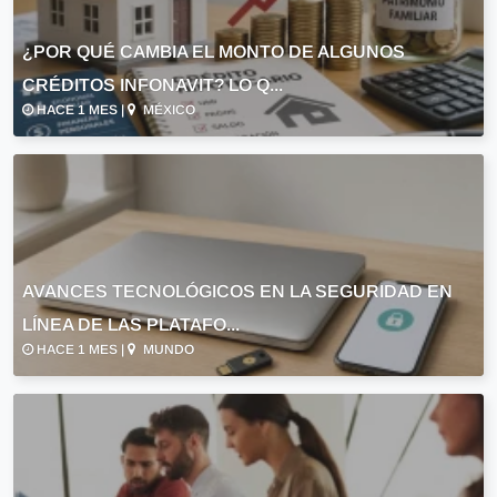
¿POR QUÉ CAMBIA EL MONTO DE ALGUNOS
CRÉDITOS INFONAVIT? LO Q...
HACE 1 MES |
MÉXICO
AVANCES TECNOLÓGICOS EN LA SEGURIDAD EN
LÍNEA DE LAS PLATAFO...
HACE 1 MES |
MUNDO