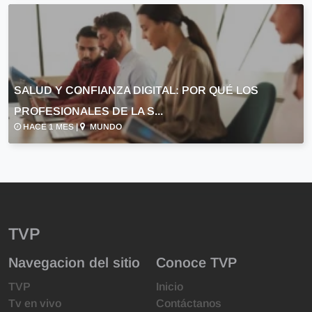
SALUD Y CONFIANZA DIGITAL: POR QUÉ LOS
PROFESIONALES DE LA S...
HACE 1 MES |
MUNDO
TVP
Navegacion del sitio
Conoce TVP
TVP
Inicio
Tv en vivo
Contáctanos