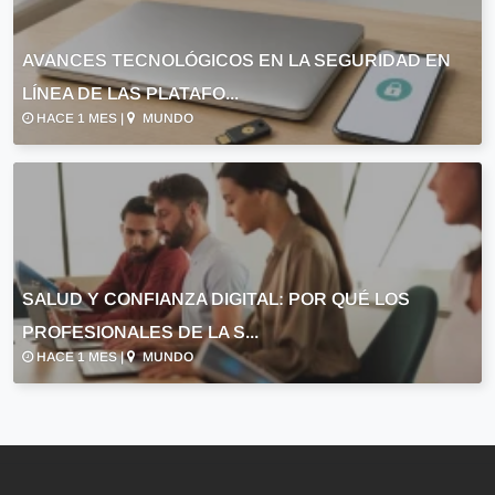
AVANCES TECNOLÓGICOS EN LA SEGURIDAD EN
LÍNEA DE LAS PLATAFO...
HACE 1 MES |
MUNDO
SALUD Y CONFIANZA DIGITAL: POR QUÉ LOS
PROFESIONALES DE LA S...
HACE 1 MES |
MUNDO