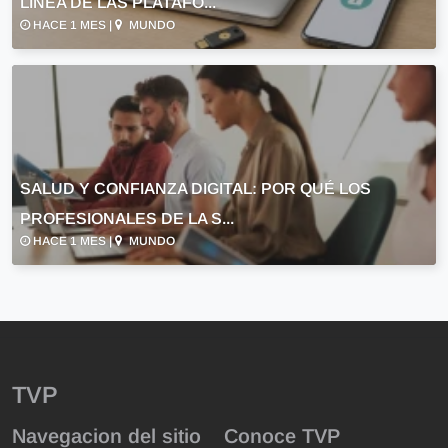
LÍNEA DE LAS PLATAFO...
HACE 1 MES |
MUNDO
SALUD Y CONFIANZA DIGITAL: POR QUÉ LOS
PROFESIONALES DE LA S...
HACE 1 MES |
MUNDO
TVP
Navegacion del sitio
Conoce TVP