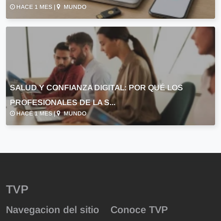
HACE 1 MES |
MUNDO
SALUD Y CONFIANZA DIGITAL: POR QUÉ LOS
PROFESIONALES DE LA S...
HACE 1 MES |
MUNDO
TVP
Navegacion del sitio
Conoce TVP