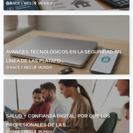
HACE 1 MES |
MÉXICO
AVANCES TECNOLÓGICOS EN LA SEGURIDAD EN
LÍNEA DE LAS PLATAFO...
HACE 1 MES |
MUNDO
SALUD Y CONFIANZA DIGITAL: POR QUÉ LOS
PROFESIONALES DE LA S...
HACE 1 MES |
MUNDO