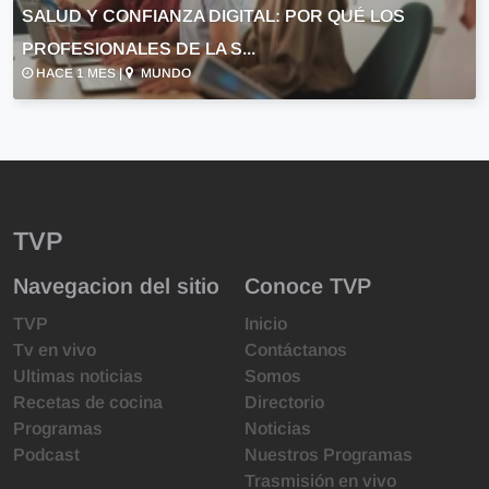
SALUD Y CONFIANZA DIGITAL: POR QUÉ LOS
PROFESIONALES DE LA S...
HACE 1 MES |
MUNDO
TVP
Navegacion del sitio
Conoce TVP
TVP
Inicio
Tv en vivo
Contáctanos
Ultimas noticias
Somos
Recetas de cocina
Directorio
Programas
Noticias
Podcast
Nuestros Programas
Trasmisión en vivo