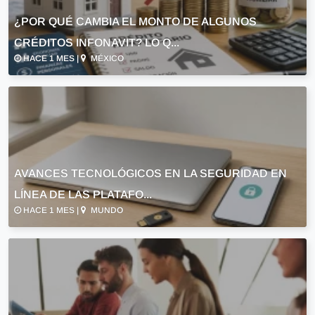
¿POR QUÉ CAMBIA EL MONTO DE ALGUNOS
CRÉDITOS INFONAVIT? LO Q...
HACE 1 MES |
MÉXICO
AVANCES TECNOLÓGICOS EN LA SEGURIDAD EN
LÍNEA DE LAS PLATAFO...
HACE 1 MES |
MUNDO