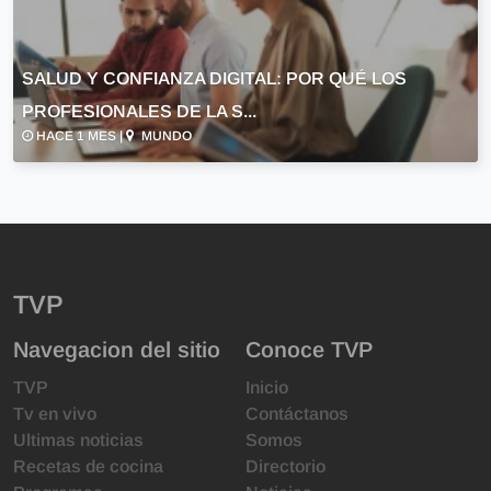
SALUD Y CONFIANZA DIGITAL: POR QUÉ LOS
PROFESIONALES DE LA S...
HACE 1 MES |
MUNDO
TVP
Navegacion del sitio
Conoce TVP
TVP
Inicio
Tv en vivo
Contáctanos
Ultimas noticias
Somos
Recetas de cocina
Directorio