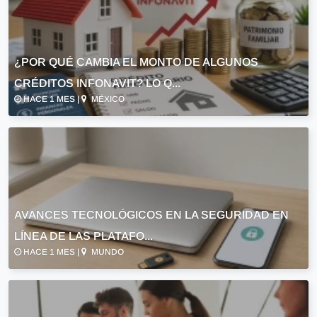
¿POR QUÉ CAMBIA EL MONTO DE ALGUNOS
CRÉDITOS INFONAVIT? LO Q...
HACE 1 MES |
MÉXICO
AVANCES TECNOLÓGICOS EN LA SEGURIDAD EN
LÍNEA DE LAS PLATAFO...
HACE 1 MES |
MUNDO