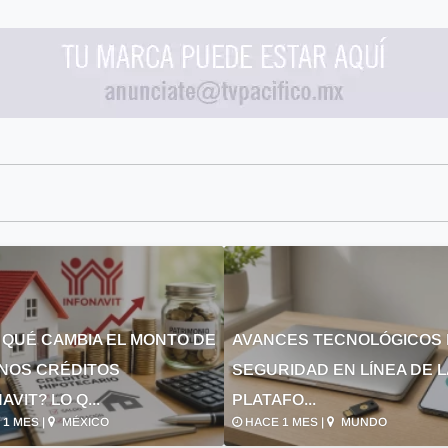
 QUÉ CAMBIA EL MONTO DE
AVANCES TECNOLÓGICOS 
NOS CRÉDITOS
SEGURIDAD EN LÍNEA DE 
AVIT? LO Q...
PLATAFO...
1 MES |
MÉXICO
HACE 1 MES |
MUNDO