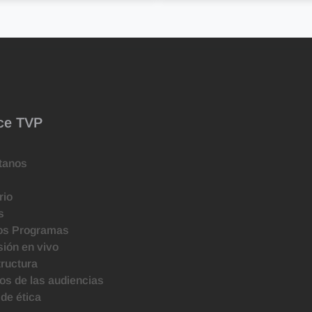
ce TVP
tanos
rio
s
os Programas
ión en vivo
tructura
s de las audiencias
de ética