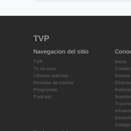
TVP
Navegacion del sitio
Cono
TVP
Inicio
Tv en vivo
Contác
Ultimas noticias
Somos
Recetas de cocina
Directo
Programas
Noticia
Podcast
Nuestr
Trasmis
Infraes
Derecho
Código 