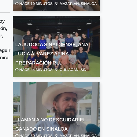
HACE 19 MINUTOS |
MAZATLÁN, SINALOA
toy
eón,
r,
LA JUDOCA SINALOENSE, ANA
eguir
LUCIA ÁLVAREZ AFINA
nirá
PREPARACIÓN RU...
HACE 44 MINUTOS |
CULIACÁN, SIN
LLAMAN A NO DESCUIDAR EL
GANADO EN SINALOA
HACE 50 MINUTOS |
MAZATLÁN, SINALOA