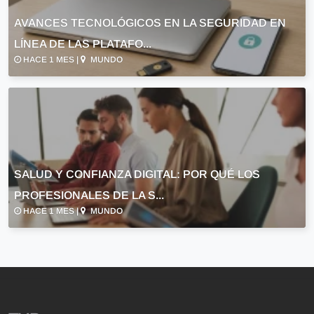
AVANCES TECNOLÓGICOS EN LA SEGURIDAD EN
LÍNEA DE LAS PLATAFO...
HACE 1 MES |
MUNDO
SALUD Y CONFIANZA DIGITAL: POR QUÉ LOS
PROFESIONALES DE LA S...
HACE 1 MES |
MUNDO