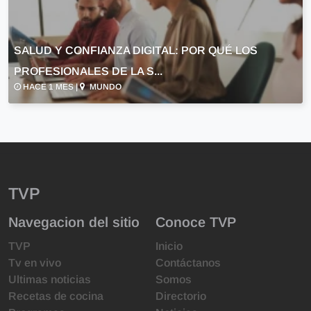
SALUD Y CONFIANZA DIGITAL: POR QUÉ LOS
PROFESIONALES DE LA S...
HACE 1 MES |
MUNDO
TVP
Navegacion del sitio
Conoce TVP
TVP
Inicio
Tv en vivo
Contáctanos
Ultimas noticias
Somos
Recetas de cocina
Directorio