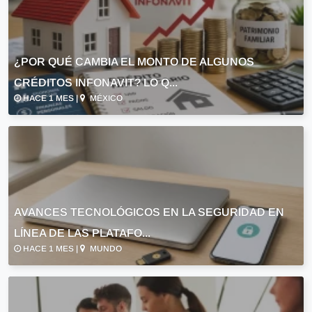
¿POR QUÉ CAMBIA EL MONTO DE ALGUNOS
CRÉDITOS INFONAVIT? LO Q...
HACE 1 MES |
MÉXICO
AVANCES TECNOLÓGICOS EN LA SEGURIDAD EN
LÍNEA DE LAS PLATAFO...
HACE 1 MES |
MUNDO