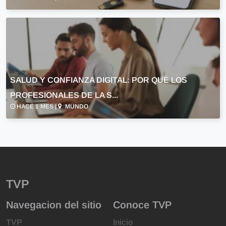
SALUD Y CONFIANZA DIGITAL: POR QUÉ LOS
PROFESIONALES DE LA S...
HACE 1 MES |
MUNDO
TVP
Navegacion del sitio
Conoce TVP
TVP
Inicio