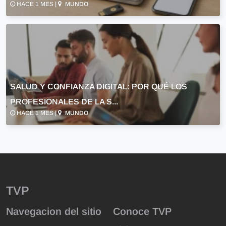
HACE 1 MES |
MUNDO
SALUD Y CONFIANZA DIGITAL: POR QUÉ LOS
PROFESIONALES DE LA S...
HACE 1 MES |
MUNDO
TVP
Navegacion del sitio
Conoce TVP