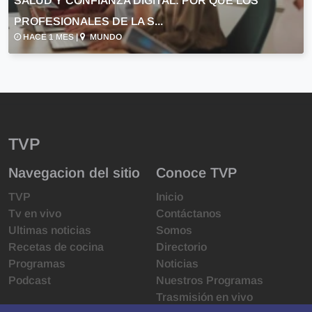
SALUD Y CONFIANZA DIGITAL: POR QUÉ LOS
PROFESIONALES DE LA S...
HACE 1 MES |
MUNDO
TVP
Navegacion del sitio
Conoce TVP
TVP
Inicio
Tv en vivo
Contáctanos
Ultimas noticias
Somos
Recetas de cocina
Directorio
Programas
Noticias
Podcast
Nuestros Programas
Trasmisión en vivo