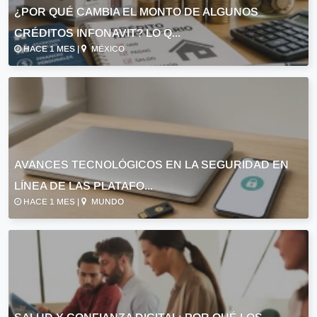
¿POR QUÉ CAMBIA EL MONTO DE ALGUNOS
CRÉDITOS INFONAVIT? LO Q...
HACE 1 MES |
MÉXICO
AVANCES TECNOLÓGICOS EN LA SEGURIDAD EN
LÍNEA DE LAS PLATAFO...
HACE 1 MES |
MUNDO