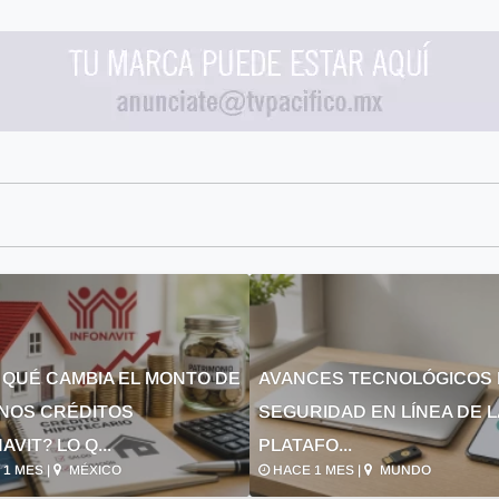
 QUÉ CAMBIA EL MONTO DE
AVANCES TECNOLÓGICOS 
NOS CRÉDITOS
SEGURIDAD EN LÍNEA DE 
AVIT? LO Q...
PLATAFO...
1 MES |
MÉXICO
HACE 1 MES |
MUNDO