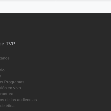
ce TVP
tanos
rio
s
os Programas
ión en vivo
tructura
s de las audiencias
de ética