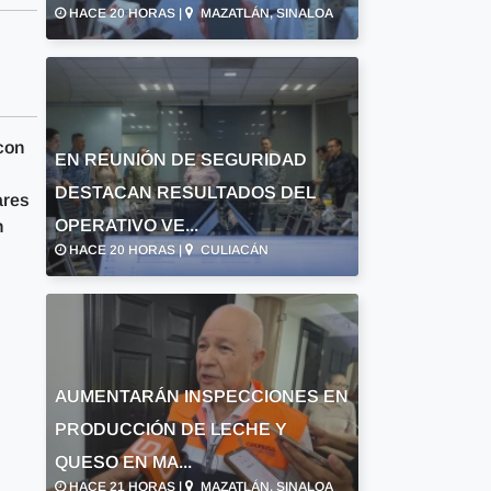
HACE 20 HORAS |
MAZATLÁN, SINALOA
con
EN REUNIÓN DE SEGURIDAD
DESTACAN RESULTADOS DEL
ares
OPERATIVO VE...
n
HACE 20 HORAS |
CULIACÁN
AUMENTARÁN INSPECCIONES EN
PRODUCCIÓN DE LECHE Y
QUESO EN MA...
HACE 21 HORAS |
MAZATLÁN, SINALOA