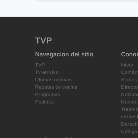
TVP
Navegacion del sitio
Cono
TVP
Inicio
Tv en vivo
Contác
Ultimas noticias
Somos
Recetas de cocina
Directo
Programas
Noticia
Podcast
Nuestr
Trasmis
Infraes
Derecho
Código 