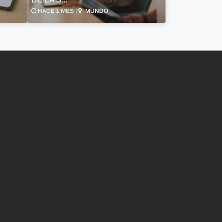
HACE 1 MES |
MUNDO