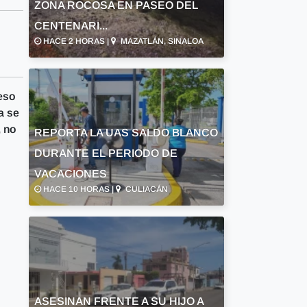
ZONA ROCOSA EN PASEO DEL
CENTENARI...
HACE 2 HORAS |
MAZATLÁN, SINALOA
eso
a se
, no
REPORTA LA UAS SALDO BLANCO
DURANTE EL PERIODO DE
VACACIONES
HACE 10 HORAS |
CULIACÁN
ASESINAN FRENTE A SU HIJO A