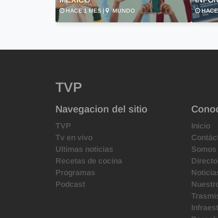
HACE 1 MES |
MUNDO
HACE 
TVP
Navegacion del sitio
Cono
TVP
Inicio
Tv en vivo
Contác
Ultimas noticias
Somos
Recetas de cocina
Directo
Programas
Noticia
Podcast
Nuestr
Trasmis
Infraes