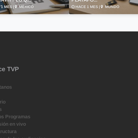
1 MES |
MÉXICO
HACE 1 MES |
MUNDO
ce TVP
tanos
rio
s
os Programas
ión en vivo
tructura