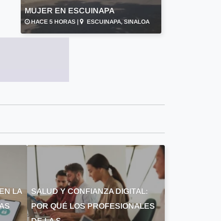
MUJER EN ESCUINAPA
HACE 5 HORAS |
ESCUINAPA, SINALOA
EN LA
SALUD Y CONFIANZA DIGITAL:
LAS
POR QUÉ LOS PROFESIONALES
DE LA S...