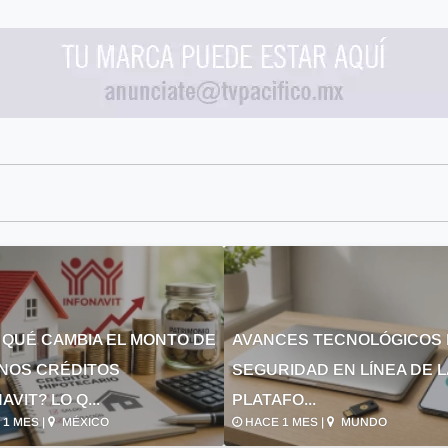
 QUÉ CAMBIA EL MONTO DE
AVANCES TECNOLÓGICOS 
NOS CRÉDITOS
SEGURIDAD EN LÍNEA DE 
AVIT? LO Q...
PLATAFO...
1 MES |
MÉXICO
HACE 1 MES |
MUNDO