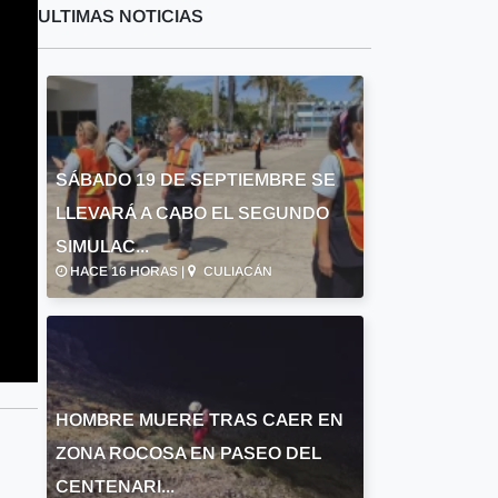
ULTIMAS NOTICIAS
SÁBADO 19 DE SEPTIEMBRE SE
LLEVARÁ A CABO EL SEGUNDO
SIMULAC...
HACE 16 HORAS |
CULIACÁN
HOMBRE MUERE TRAS CAER EN
ZONA ROCOSA EN PASEO DEL
CENTENARI...