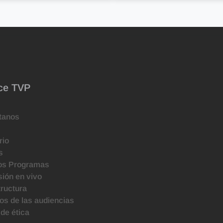
ce TVP
tanos
rio
s
os Programas
ión en vivo
tructura
s de las audiencias
de ética