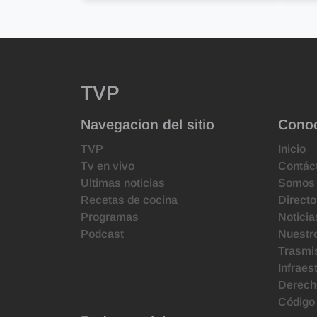
TVP
Navegacion del sitio
Cono
TVP
Inicio
Tv en vivo
Contác
Ultimas noticias
Somos
Recetas de cocina
Directo
Programas
Noticia
Podcast
Nuestr
Trasmis
Infraes
Derecho
Código 