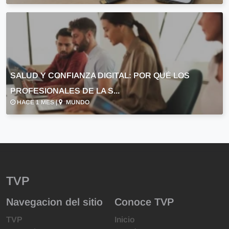
SALUD Y CONFIANZA DIGITAL: POR QUÉ LOS
PROFESIONALES DE LA S...
HACE 1 MES |
MUNDO
TVP
Navegacion del sitio
Conoce TVP
TVP
Inicio