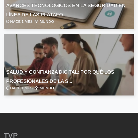
AVANCES TECNOLÓGICOS EN LA SEGURIDAD EN
LÍNEA DE LAS PLATAFO...
HACE 1 MES |
MUNDO
SALUD Y CONFIANZA DIGITAL: POR QUÉ LOS
PROFESIONALES DE LA S...
HACE 1 MES |
MUNDO
TVP