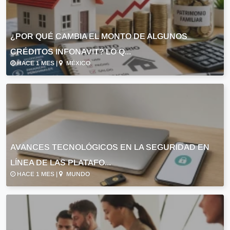
¿POR QUÉ CAMBIA EL MONTO DE ALGUNOS
CRÉDITOS INFONAVIT? LO Q...
HACE 1 MES |
MÉXICO
AVANCES TECNOLÓGICOS EN LA SEGURIDAD EN
LÍNEA DE LAS PLATAFO...
HACE 1 MES |
MUNDO