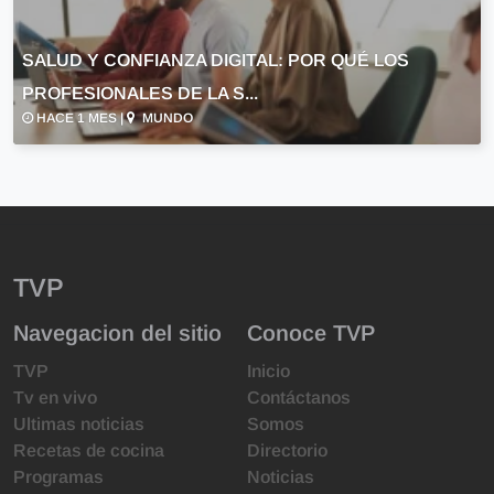
SALUD Y CONFIANZA DIGITAL: POR QUÉ LOS
PROFESIONALES DE LA S...
HACE 1 MES |
MUNDO
TVP
Navegacion del sitio
Conoce TVP
TVP
Inicio
Tv en vivo
Contáctanos
Ultimas noticias
Somos
Recetas de cocina
Directorio
Programas
Noticias