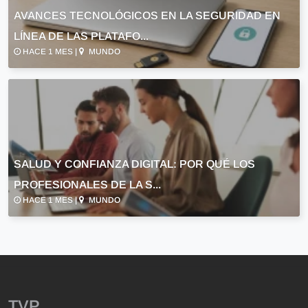
AVANCES TECNOLÓGICOS EN LA SEGURIDAD EN
LÍNEA DE LAS PLATAFO...
HACE 1 MES |
MUNDO
SALUD Y CONFIANZA DIGITAL: POR QUÉ LOS
PROFESIONALES DE LA S...
HACE 1 MES |
MUNDO
TVP