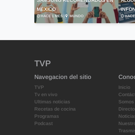
SAMSUNG RECOMENDADOS EN
ALGU
MÉXICO
INFON
HACE 1 MES |
MUNDO
HACE 
TVP
Navegacion del sitio
Cono
TVP
Inicio
Tv en vivo
Contác
Ultimas noticias
Somos
Recetas de cocina
Directo
Programas
Noticia
Podcast
Nuestr
Trasmis