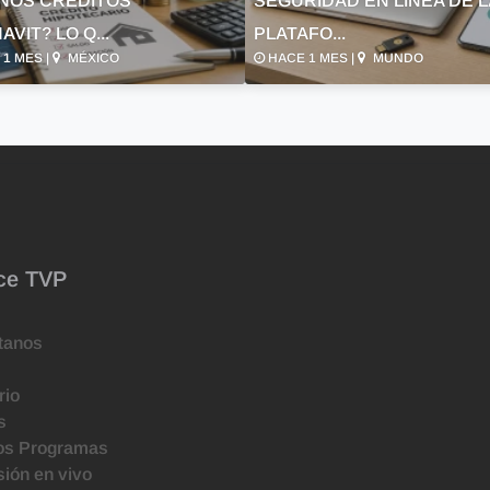
NOS CRÉDITOS
SEGURIDAD EN LÍNEA DE 
AVIT? LO Q...
PLATAFO...
1 MES |
MÉXICO
HACE 1 MES |
MUNDO
ce TVP
tanos
rio
s
os Programas
ión en vivo