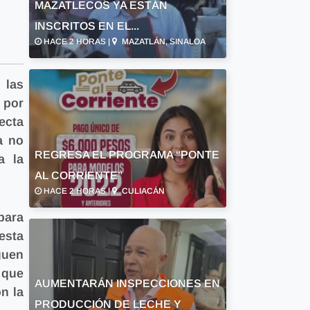
MAZATLECOS YA ESTÁN
INSCRITOS EN EL...
HACE 2 HORAS |
MAZATLÁN, SINALOA
 las
 por
ecta
a no
REGRESA EL PROGRAMA “PONTE
a la
AL CORRIENTE”
HACE 2 HORAS |
CULIACÁN
para
esta
guen
 que
AUMENTARÁN INSPECCIONES EN
n la
PRODUCCIÓN DE LECHE Y