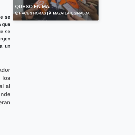
QUESO EN MA...
HACE 3 HORAS |
MAZATLÁN, SINALOA
ue se
a que
ue se
urgen
 a un
ador
 los
l al
onde
eran