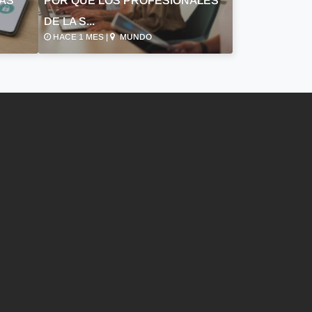
LAS
POR QUÉ LOS PROFESIONALES
DE LA S...
HACE 1 MES |
MUNDO