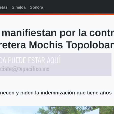
etas
Sinaloa
Sonora
 manifiestan por la cont
retera Mochis Topolob
enecen y piden la indemnización que tiene años