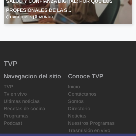
SALUD Y CONFIANZA DIGITAL: POR QUÉ LOS
PROFESIONALES DE LA S...
HACE 1 MES |
MUNDO
TVP
Navegacion del sitio
Conoce TVP
TVP
Inicio
Tv en vivo
Contáctanos
Ultimas noticias
Somos
Recetas de cocina
Directorio
Programas
Noticias
Podcast
Nuestros Programas
Trasmisión en vivo