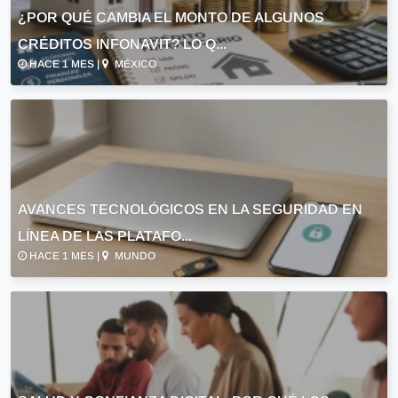
¿POR QUÉ CAMBIA EL MONTO DE ALGUNOS
CRÉDITOS INFONAVIT? LO Q...
HACE 1 MES |
MÉXICO
AVANCES TECNOLÓGICOS EN LA SEGURIDAD EN
LÍNEA DE LAS PLATAFO...
HACE 1 MES |
MUNDO