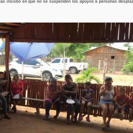
as insistió en que
no se suspenden los apoyos a personas despla