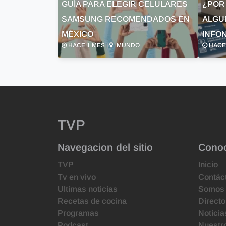
GUÍA PARA ELEGIR CELULARES
¿POR
SAMSUNG RECOMENDADOS EN
ALGU
MÉXICO
INFON
HACE 1 MES |
MUNDO
HACE 
TVP
Navegacion del sitio
Cono
TVP
Inicio
Tv en vivo
Contác
Ultimas noticias
Somos
Recetas de cocina
Directo
Programas
Noticia
Podcast
Nuestr