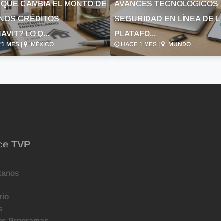
 QUÉ CAMBIA EL MONTO DE
AVANCES TECNOLÓGICOS 
NOS CRÉDITOS
SEGURIDAD EN LÍNEA DE 
AVIT? LO Q...
PLATAFO...
1 MES |
MÉXICO
HACE 1 MES |
MUNDO
ce TVP
tanos
rio
s
os Programas