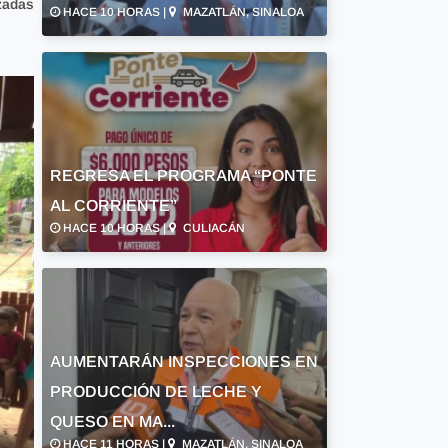
zadas
HACE 10 HORAS |
MAZATLÁN, SINALOA
REGRESA EL PROGRAMA “PONTE
AL CORRIENTE”
HACE 10 HORAS |
CULIACÁN
AUMENTARÁN INSPECCIONES EN
PRODUCCIÓN DE LECHE Y
QUESO EN MA...
HACE 11 HORAS |
MAZATLÁN, SINALOA