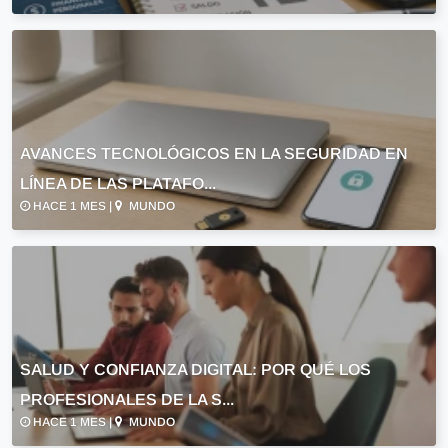
AVANCES TECNOLÓGICOS EN LA SEGURIDAD EN
LÍNEA DE LAS PLATAFO...
HACE 1 MES |
MUNDO
SALUD Y CONFIANZA DIGITAL: POR QUÉ LOS
PROFESIONALES DE LA S...
HACE 1 MES |
MUNDO