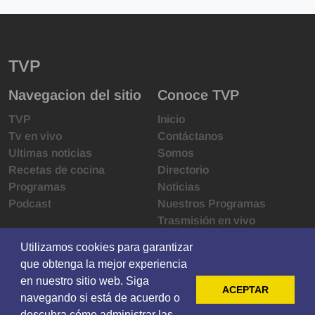
TVP
Navegacion del sitio
Conoce TVP
TVP
Inicio
Tv en vivo
Contáctanos
Ultimas noticias
Somos
Recetas de cocina
Directorio
Programas
Noticias
Podcast
Nuestros Programas
Trasmisión en vivo
Infraestructura
Utilizamos cookies para garantizar
Utilizamos cookies para garantizar
Derechos de las audiencias
que obtenga la mejor experiencia
que obtenga la mejor experiencia
Código de ética
en nuestro sitio web. Siga
en nuestro sitio web. Siga
Redes sociales
ACEPTAR
ACEPTAR
navegando si está de acuerdo o
navegando si está de acuerdo o
descubra cómo administrar las
descubra cómo administrar las