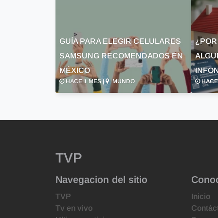
GUÍA PARA ELEGIR CELULARES
¿POR
SAMSUNG RECOMENDADOS EN
ALGU
MÉXICO
INFON
HACE 1 MES |
MUNDO
HACE 
TVP
Navegacion del sitio
Cono
TVP
Inicio
Tv en vivo
Contác