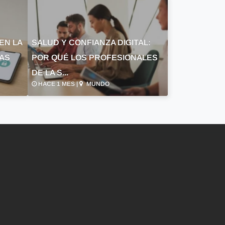
EN LA
SALUD Y CONFIANZA DIGITAL:
LAS
POR QUÉ LOS PROFESIONALES
DE LA S...
HACE 1 MES |
MUNDO