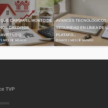
 QUÉ CAMBIA EL MONTO DE
AVANCES TECNOLÓGICOS 
NOS CRÉDITOS
SEGURIDAD EN LÍNEA DE 
AVIT? LO Q...
PLATAFO...
1 MES |
MÉXICO
HACE 1 MES |
MUNDO
ce TVP
tanos