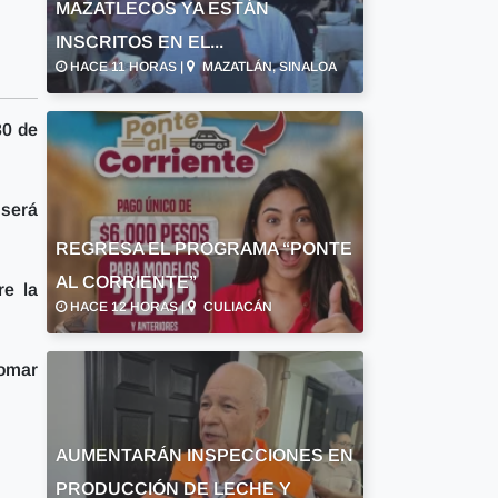
MAZATLECOS YA ESTÁN
INSCRITOS EN EL...
HACE 11 HORAS |
MAZATLÁN, SINALOA
30 de
 será
REGRESA EL PROGRAMA “PONTE
AL CORRIENTE”
re la
HACE 12 HORAS |
CULIACÁN
tomar
AUMENTARÁN INSPECCIONES EN
PRODUCCIÓN DE LECHE Y