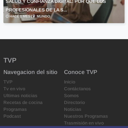
SALUD Y CONFIANZA DIGITAL: POR QUÉ LOS
PROFESIONALES DE LA S...
HACE 1 MES |
MUNDO
TVP
Navegacion del sitio
Conoce TVP
TVP
Inicio
Tv en vivo
Contáctanos
Ultimas noticias
Somos
Recetas de cocina
Directorio
Programas
Noticias
Podcast
Nuestros Programas
Trasmisión en vivo