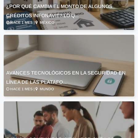
¿POR QUÉ CAMBIA EL MONTO DE ALGUNOS
CRÉDITOS INFONAVIT? LO Q...
HACE 1 MES |
MÉXICO
AVANCES TECNOLÓGICOS EN LA SEGURIDAD EN
LÍNEA DE LAS PLATAFO...
HACE 1 MES |
MUNDO