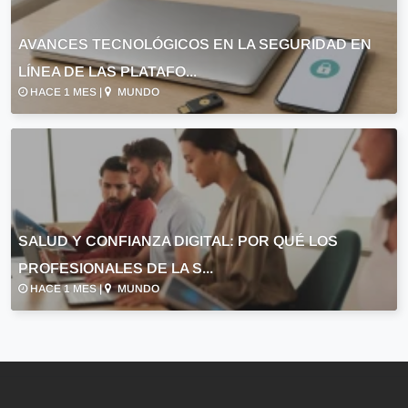
AVANCES TECNOLÓGICOS EN LA SEGURIDAD EN
LÍNEA DE LAS PLATAFO...
HACE 1 MES |
MUNDO
SALUD Y CONFIANZA DIGITAL: POR QUÉ LOS
PROFESIONALES DE LA S...
HACE 1 MES |
MUNDO