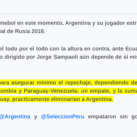
nmebol en este momento, Argentina y su jugador estre
al de Rusia 2018.
 el todo por el todo con la altura en contra, ante Ec
po dirigido por Jorge Sampaoli aún depende de si m
 para asegurar mínimo el repechaje, dependiendo de
Colombia y Paraguay-Venezuela; un empate, y la sum
uay, practicamente eliminarían a Argentina.
@Argentina
y
@SeleccionPeru
empataron sin go