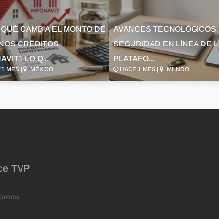
 QUÉ CAMBIA EL MONTO DE
AVANCES TECNOLÓGICOS 
NOS CRÉDITOS
SEGURIDAD EN LÍNEA DE 
AVIT? LO Q...
PLATAFO...
1 MES |
MÉXICO
HACE 1 MES |
MUNDO
ce TVP
tanos