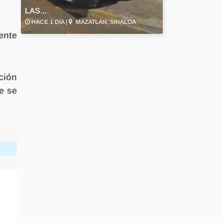
LAS...
HACE 1 DÍA |
MAZATLÁN, SINALOA
ente
ción
e se