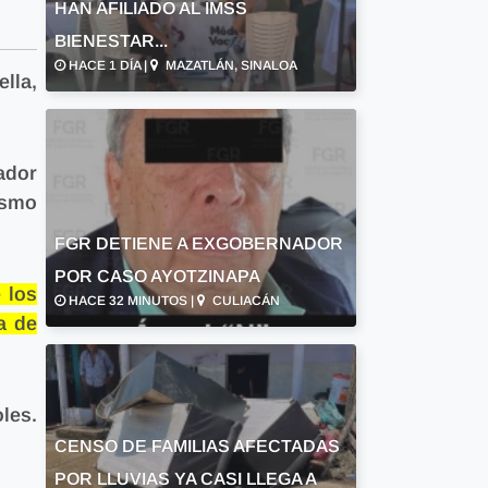
HAN AFILIADO AL IMSS
BIENESTAR...
HACE 1 DÍA |
MAZATLÁN, SINALOA
lla,
uador
ismo
FGR DETIENE A EXGOBERNADOR
POR CASO AYOTZINAPA
 los
HACE 32 MINUTOS |
CULIACÁN
a de
les.
CENSO DE FAMILIAS AFECTADAS
POR LLUVIAS YA CASI LLEGA A