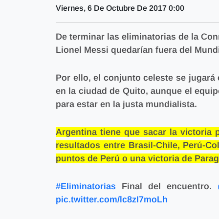
Viernes, 6 De Octubre De 2017 0:00
De terminar las eliminatorias de la Co
Lionel Messi quedarían fuera del Mundi
Por ello, el conjunto celeste se jugará
en la ciudad de Quito, aunque el equi
para estar en la justa mundialista.
Argentina tiene que sacar la victoria
resultados entre Brasil-Chile, Perú-
puntos de Perú o una victoria de Parag
#Eliminatorias
Final del encuentro.
pic.twitter.com/lc8zI7moLh