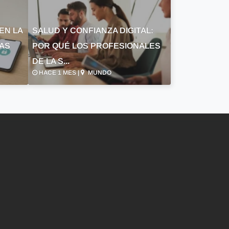
EN LA
SALUD Y CONFIANZA DIGITAL:
LAS
POR QUÉ LOS PROFESIONALES
DE LA S...
HACE 1 MES |
MUNDO