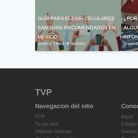
GUÍA PARA ELEGIR CELULARES
¿POR
SAMSUNG RECOMENDADOS EN
ALGU
MÉXICO
INFON
HACE 1 MES |
MUNDO
HACE 
TVP
Navegacion del sitio
Cono
TVP
Inicio
Tv en vivo
Contác
Ultimas noticias
Somos