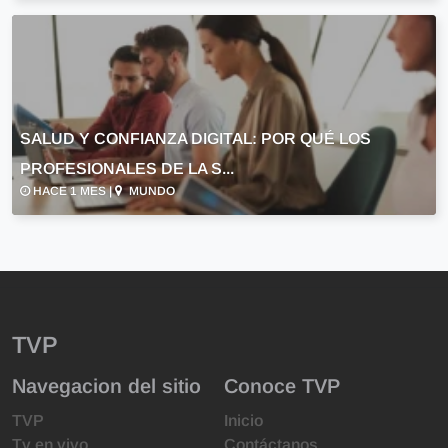
SALUD Y CONFIANZA DIGITAL: POR QUÉ LOS
PROFESIONALES DE LA S...
HACE 1 MES |
MUNDO
TVP
Navegacion del sitio
Conoce TVP
TVP
Inicio
Tv en vivo
Contáctanos