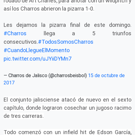
rodado de Art Charles, para anotar con un wildpitch y
así los Charros abrieron la pizarra 1-0.
Les dejamos la pizarra final de este domingo.
#Charros
llega a 5 triunfos
consecutivos.
#TodosSomosCharros
#CuandoLlegueElMomento
pic.twitter.com/uJYiiDYMn7
— Charros de Jalisco (@charrosbeisbol)
15 de octubre de
2017
El conjunto jalisciense atacó de nuevo en el sexto
capítulo, donde lograron cosechar un jugoso racimo
de tres carreras.
Todo comenzó con un infield hit de Edson García,