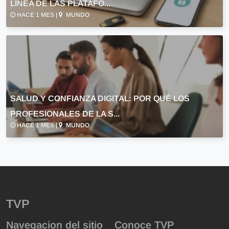
LÍNEA DE LAS PLATAFO...
HACE 1 MES |
MUNDO
SALUD Y CONFIANZA DIGITAL: POR QUÉ LOS
PROFESIONALES DE LA S...
HACE 1 MES |
MUNDO
TVP
Navegacion del sitio
Conoce TVP