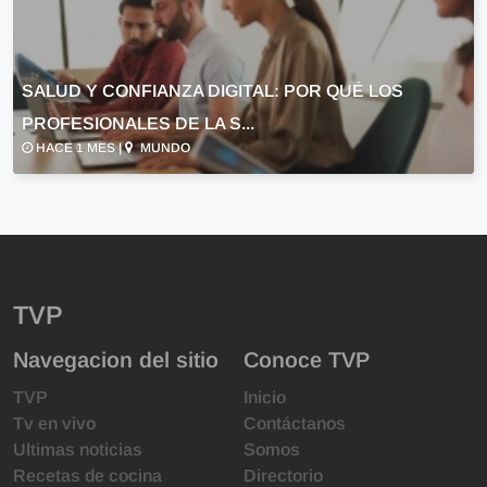
SALUD Y CONFIANZA DIGITAL: POR QUÉ LOS
PROFESIONALES DE LA S...
HACE 1 MES |
MUNDO
TVP
Navegacion del sitio
Conoce TVP
TVP
Inicio
Tv en vivo
Contáctanos
Ultimas noticias
Somos
Recetas de cocina
Directorio