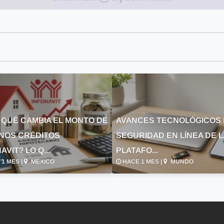
 QUÉ CAMBIA EL MONTO DE
AVANCES TECNOLÓGICOS 
NOS CRÉDITOS
SEGURIDAD EN LÍNEA DE 
AVIT? LO Q...
PLATAFO...
1 MES |
MÉXICO
HACE 1 MES |
MUNDO