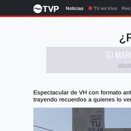
Noticias
TV en Vivo
Rec
¿R
Espectacular de VH con formato ant
trayendo recuerdos a quienes lo ve