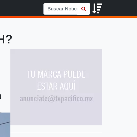
VH?
d