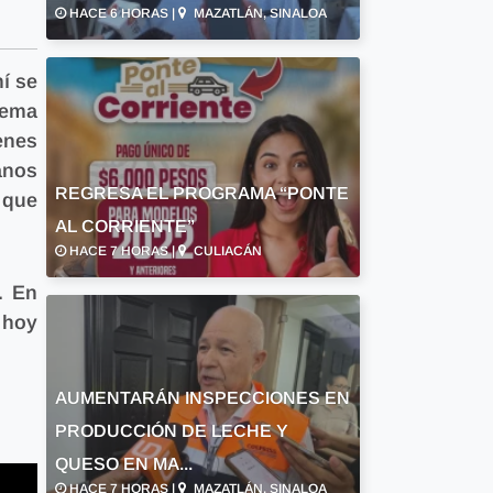
HACE 6 HORAS |
MAZATLÁN, SINALOA
í se
tema
enes
anos
REGRESA EL PROGRAMA “PONTE
 que
AL CORRIENTE”
HACE 7 HORAS |
CULIACÁN
. En
 hoy
AUMENTARÁN INSPECCIONES EN
PRODUCCIÓN DE LECHE Y
QUESO EN MA...
HACE 7 HORAS |
MAZATLÁN, SINALOA