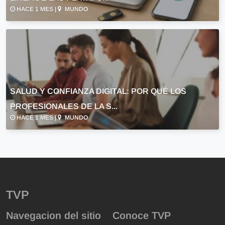
HACE 1 MES |
MUNDO
SALUD Y CONFIANZA DIGITAL: POR QUÉ LOS
PROFESIONALES DE LA S...
HACE 1 MES |
MUNDO
TVP
Navegacion del sitio
Conoce TVP