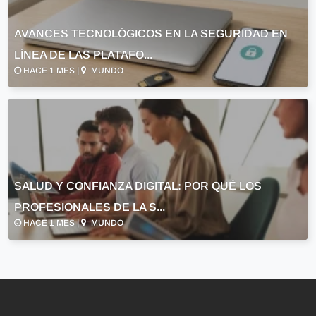
AVANCES TECNOLÓGICOS EN LA SEGURIDAD EN
LÍNEA DE LAS PLATAFO...
HACE 1 MES |
MUNDO
SALUD Y CONFIANZA DIGITAL: POR QUÉ LOS
PROFESIONALES DE LA S...
HACE 1 MES |
MUNDO