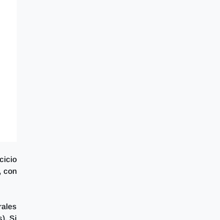
cicio
, con
rales
). Si