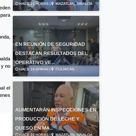
HACE 19 HORAS |
MAZATLÁN, SINALOA
ueden
 para
unda,
EN REUNIÓN DE SEGURIDAD
DESTACAN RESULTADOS DEL
palda
OPERATIVO VE...
 y no
HACE 19 HORAS |
CULIACÁN
al el
ienes
AUMENTARÁN INSPECCIONES EN
PRODUCCIÓN DE LECHE Y
QUESO EN MA...
HACE 20 HORAS |
MAZATLÁN, SINALOA