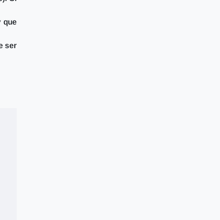
y que
e ser