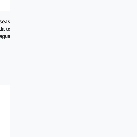
 seas
a te
 agua