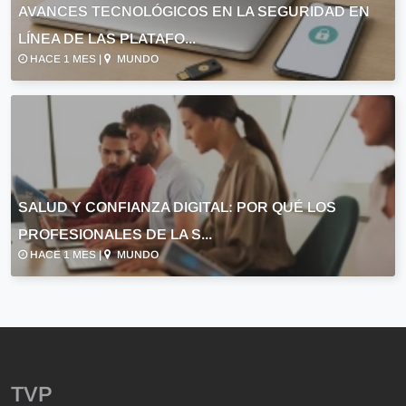
AVANCES TECNOLÓGICOS EN LA SEGURIDAD EN
LÍNEA DE LAS PLATAFO...
HACE 1 MES |
MUNDO
SALUD Y CONFIANZA DIGITAL: POR QUÉ LOS
PROFESIONALES DE LA S...
HACE 1 MES |
MUNDO
TVP