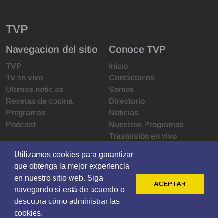
TVP
Navegacion del sitio
Conoce TVP
TVP
Inicio
Tv en vivo
Contáctanos
Ultimas noticias
Somos
Recetas de cocina
Directorio
Programas
Noticias
Podcast
Nuestros Programas
Trasmisión en vivo
Infraestructura
Utilizamos cookies para garantizar
Utilizamos cookies para garantizar
Derechos de las audiencias
que obtenga la mejor experiencia
que obtenga la mejor experiencia
Código de ética
en nuestro sitio web. Siga
en nuestro sitio web. Siga
Redes sociales
ACEPTAR
ACEPTAR
navegando si está de acuerdo o
navegando si está de acuerdo o
descubra cómo administrar las
descubra cómo administrar las
© 2021 Televisoras Grupo Pacífico ·
Privacy
·
Terms
cookies.
cookies.