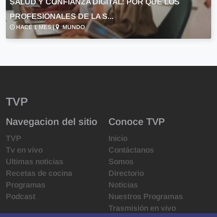
SALUD Y CONFIANZA DIGITAL: POR QUÉ LOS
PROFESIONALES DE LA S...
HACE 1 MES |
MUNDO
TVP
Navegacion del sitio
Conoce TVP
TVP
Inicio
Tv en vivo
Contáctanos
Ultimas noticias
Somos
Recetas de cocina
Directorio
Programas
Noticias
Podcast
Nuestros Programas
Trasmisión en vivo