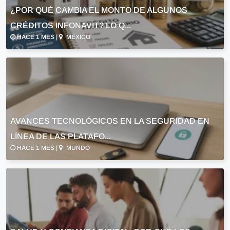
¿POR QUÉ CAMBIA EL MONTO DE ALGUNOS
CRÉDITOS INFONAVIT? LO Q...
HACE 1 MES |
MÉXICO
AVANCES TECNOLÓGICOS EN LA SEGURIDAD EN
LÍNEA DE LAS PLATAFO...
HACE 1 MES |
MUNDO